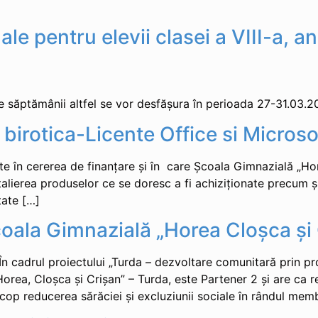
ale pentru elevii clasei a VIII-a, 
ce săptămânii altfel se vor desfășura în perioada 27-31.03.2
birotica-Licente Office si Microso
ate în cererea de finanțare și în care Şcoala Gimnazială „Ho
alierea produselor ce se doresc a fi achiziționate precum și
tate […]
Școala Gimnazială „Horea Cloșca ș
ul proiectului „Turda – dezvoltare comunitară prin prom
ea, Cloşca şi Crişan” – Turda, este Partener 2 și are ca r
 scop reducerea sărăciei și excluziunii sociale în rândul mem