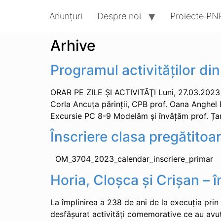
Anunțuri
Despre noi
Proiecte PN
Arhive
Programul activităților d
ORAR PE ZILE ŞI ACTIVITĂŢI Luni, 27.03.2023 
Corla Ancuța părinții, CPB prof. Oana Anghel
Excursie PC 8-9 Modelăm și învățăm prof. Ț
Înscriere clasa pregătitoa
OM_3704_2023_calendar_inscriere_pr
Horia, Cloșca și Crișan – î
La împlinirea a 238 de ani de la execuția prin 
desfășurat activități comemorative ce au avut c