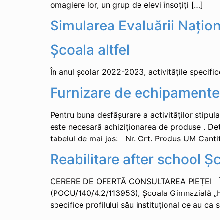
omagiere lor, un grup de elevi însoțiți […]
Simularea Evaluării Națion
Școala altfel
În anul școlar 2022-2023, activitățile specifi
Furnizare de echipamente 
Pentru buna desfășurare a activităților stipul
este necesară achiziționarea de produse . Det
tabelul de mai jos: Nr. Crt. Produs UM Canti
Reabilitare after school 
CERERE DE OFERTĂ CONSULTAREA PIEȚEI În cadr
(POCU/140/4.2/113953), Şcoala Gimnazială „Hor
specifice profilului său instituțional ce au ca