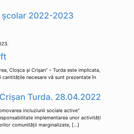
an școlar 2022-2023
023.
ft
rea, Cloşca şi Crişan” – Turda este implicata,
 cantitățile necesare vă sunt prezentate în
i Crișan Turda. 28.04.2022
ovarea incluziunii sociale active”
esponsabilitate implementarea unor activități
brilor comunității marginalizate, […]