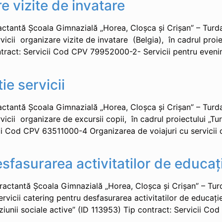
re vizite de invatare
tantă Şcoala Gimnazială „Horea, Cloşca şi Crişan” – Turda,
vicii organizare vizite de invatare (Belgia), în cadrul proi
ntract: Servicii Cod CPV 79952000-2- Servicii pentru eveni
ie servicii
tantă Şcoala Gimnazială „Horea, Cloşca şi Crişan” – Turda,
rvicii organizare de excursii copii, în cadrul proiectului „
vicii Cod CPV 63511000-4 Organizarea de voiajuri cu servicii
esfasurarea activitatilor de educaț
tantă Şcoala Gimnazială „Horea, Cloşca şi Crişan” – Turda
vicii catering pentru desfasurarea activitatilor de educație c
unii sociale active” (ID 113953) Tip contract: Servicii Co