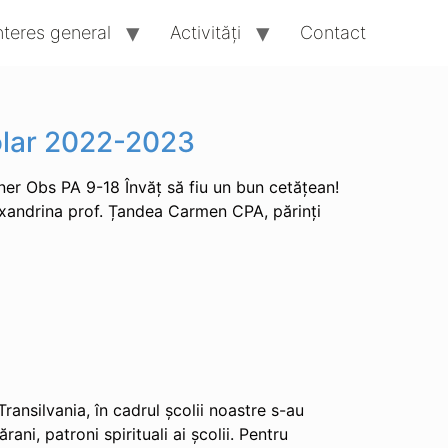
nteres general
Activități
Contact
colar 2022-2023
er Obs PA 9-18 Învăț să fiu un bun cetățean!
exandrina prof. Țandea Carmen CPA, părinți
ransilvania, în cadrul școlii noastre s-au
ni, patroni spirituali ai școlii. Pentru