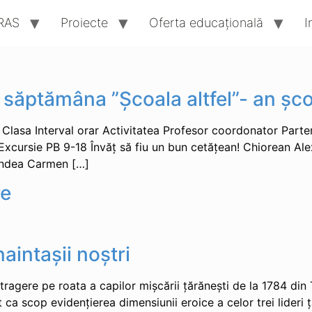
RAS
Proiecte
Oferta educaţională
I
in săptămâna ”Școala altfel”- an ș
Clasa Interval orar Activitatea Profesor coordonator Parten
 Excursie PB 9-18 Învăț să fiu un bun cetățean! Chiorean Al
andea Carmen […]
re
imar
naintașii noștri
tragere pe roata a capilor mișcării țărănești de la 1784 din T
a scop evidențierea dimensiunii eroice a celor trei lideri țăra